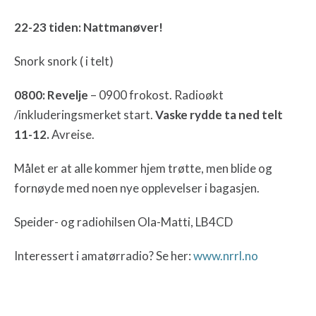
22-23 tiden: Nattmanøver!
Snork snork ( i telt)
0800: Revelje
– 0900 frokost. Radioøkt
/inkluderingsmerket start.
Vaske rydde ta ned telt
11-12.
Avreise.
Målet er at alle kommer hjem trøtte, men blide og
fornøyde med noen nye opplevelser i bagasjen.
Speider- og radiohilsen Ola-Matti, LB4CD
Interessert i amatørradio? Se her:
www.nrrl.no