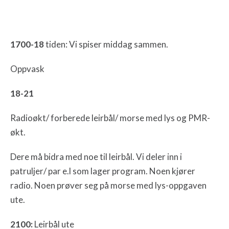
1700-18
tiden: Vi spiser middag sammen.
Oppvask
18-21
Radioøkt/ forberede leirbål/ morse med lys og PMR-
økt.
Dere må bidra med noe til leirbål. Vi deler inn i
patruljer/ par e.l som lager program. Noen kjører
radio. Noen prøver seg på morse med lys-oppgaven
ute.
2100:
Leirbål ute