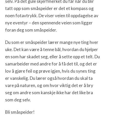
selv. På det gule skjerfmerket du får når du blir
tatt opp som småspeider er det et kompass og
noen fotavtrykk. De viser veien til oppdagelse av
nye eventyr – den spennende veien som ligger
foran deg som småspeider.
Du som er småspeider lærer mange nye ting hver
uke. Det kan være å tenne bål, hvordan du hjelper
en som har skadet seg, eller å sette opp et telt. Du
samarbeider med andre for å få det til, og det er
lov å gjøre feil og prøve igjen, hvis du synes ting
er vanskelig. Du lærer også hvordan du skal ta
vare på naturen, og om hvor viktig det er å bry
seg om andre som kanskje ikke har det like bra
som deg selv.
Bli småspeider!